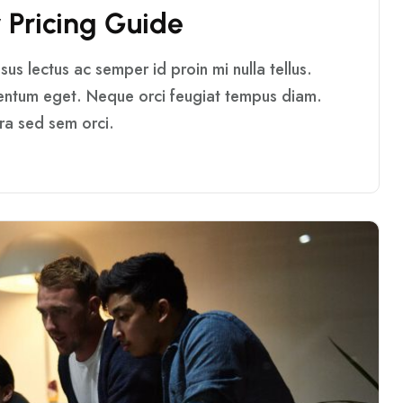
Y
P
R
I
C
I
N
G
G
U
I
D
E
us lectus ac semper id proin mi nulla tellus.
mentum eget. Neque orci feugiat tempus diam.
rra sed sem orci.