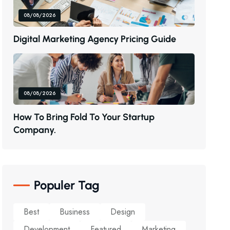
08/08/2026
D
I
G
I
T
A
L
M
A
R
K
E
T
I
N
G
A
G
E
N
C
Y
P
R
I
C
I
N
G
G
U
I
D
E
08/08/2026
H
O
W
T
O
B
R
I
N
G
F
O
L
D
T
O
Y
O
U
R
S
T
A
R
T
U
P
C
O
M
P
A
N
Y
.
Populer Tag
Best
Business
Design
Development
Featured
Marketing