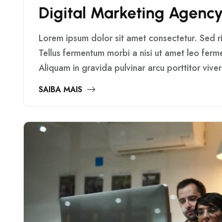
D
I
G
I
T
A
L
M
A
R
K
E
T
I
N
G
A
G
E
N
C
Lorem ipsum dolor sit amet consectetur. Sed ris
Tellus fermentum morbi a nisi ut amet leo fer
Aliquam in gravida pulvinar arcu porttitor vive
SAIBA MAIS