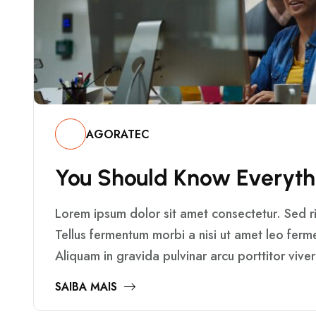
AGORATEC
Y
O
U
S
H
O
U
L
D
K
N
O
W
E
V
E
R
Y
T
H
Lorem ipsum dolor sit amet consectetur. Sed ris
Tellus fermentum morbi a nisi ut amet leo fer
Aliquam in gravida pulvinar arcu porttitor vive
SAIBA MAIS