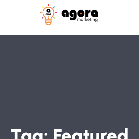
T
A
G
:
F
E
A
T
U
R
E
D