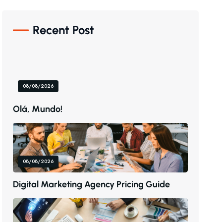
Recent Post
08/08/2026
O
L
Á
,
M
U
N
D
O
!
08/08/2026
D
I
G
I
T
A
L
M
A
R
K
E
T
I
N
G
A
G
E
N
C
Y
P
R
I
C
I
N
G
G
U
I
D
E