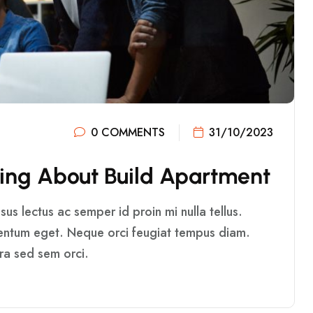
0 COMMENTS
31/10/2023
I
N
G
A
B
O
U
T
B
U
I
L
D
A
P
A
R
T
M
E
N
T
us lectus ac semper id proin mi nulla tellus.
mentum eget. Neque orci feugiat tempus diam.
rra sed sem orci.